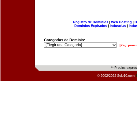
Registro de Dominios
|
Web Hosting
|
D
Dominios Expirados
|
Industrias
|
Indu
Categorías de Dominio:
[Pág. princi
** Precios expre
© 2002/2022 Solo10.com