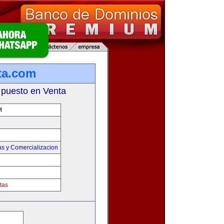
ta.com
 puesto en Venta
M
as y Comercializacion
tas