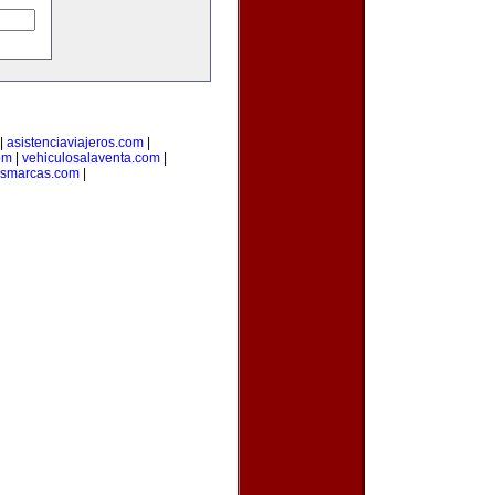
|
asistenciaviajeros.com
|
om
|
vehiculosalaventa.com
|
asmarcas.com
|