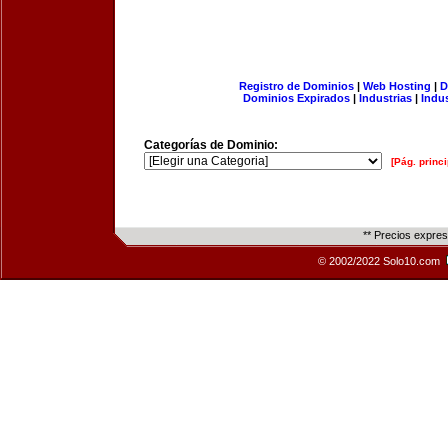
Registro de Dominios
|
Web Hosting
|
D
Dominios Expirados
|
Industrias
|
Indu
Categorías de Dominio:
[Pág. princi
** Precios expre
© 2002/2022 Solo10.com