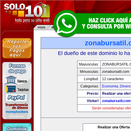
zonabursatil
El dueño de este dominio lo ha
Mayusculas:
ZONABURSATIL.
Minusculas:
zonabursatil.com
Longitud:
12 caracteres
Categorias:
Economia, Dinero
Precio:
Realizar una ofer
Visitar!
zonabursatil.com
Serán consideradas ofer
Realizar una Oferta