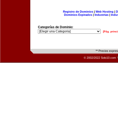
Registro de Dominios
|
Web Hosting
|
D
Dominios Expirados
|
Industrias
|
Indu
Categorías de Dominio:
[Pág. princi
** Precios expre
© 2002/2022 Solo10.com