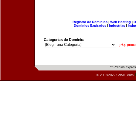
Registro de Dominios
|
Web Hosting
|
D
Dominios Expirados
|
Industrias
|
Indu
Categorías de Dominio:
[Pág. princi
** Precios expre
© 2002/2022 Solo10.com