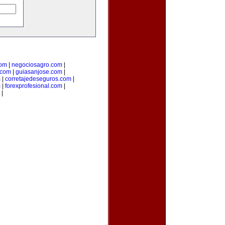
com
|
negociosagro.com
|
.com
|
guiasanjose.com
|
m
|
corretajedeseguros.com
|
m
|
forexprofesional.com
|
|