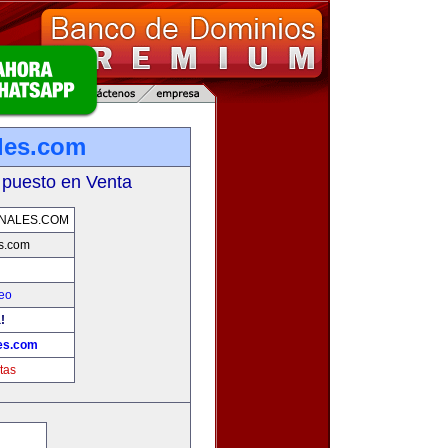
les.com
 puesto en Venta
NALES.COM
s.com
eo
!
es.com
tas