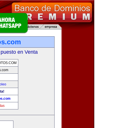
os.com
 puesto en Venta
OTOS.COM
s.com
pleo
ta!
os.com
tas