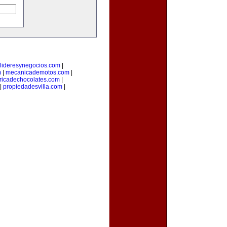
lideresynegocios.com
|
m
|
mecanicademotos.com
|
ricadechocolates.com
|
|
propiedadesvilla.com
|