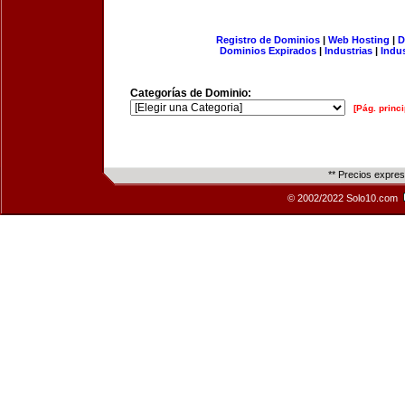
Registro de Dominios
|
Web Hosting
|
D
Dominios Expirados
|
Industrias
|
Indu
Categorías de Dominio:
[Pág. princi
** Precios expre
© 2002/2022 Solo10.com