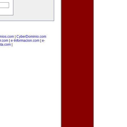
nios.com
|
CyberDominio.com
or.com
|
e-Informacion.com
|
e-
sta.com
|