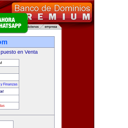
com
 puesto en Venta
M
 y Finanzas
ta!
tas